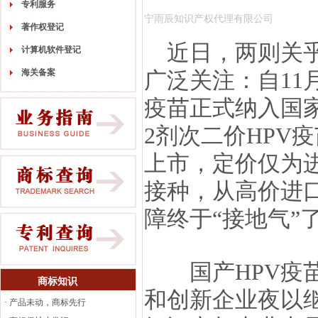
专利服务
宁雨辰知识产权代理有限公司
著作权登记
近日，两则关乎
计算机软件登记
海关备案
广泛关注：自11
疫苗正式纳入国
2剂次二价HPV
上市，定价仅为进
接种，从高价进
障终于“接地气”
国产HPV疫苗
商标知识
和创新企业夜以
·
产品未动，商标先行