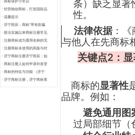
条）缺乏显著
·
商标保护小常识
·
经营独创商标，打造国际品
性。
·
温馨提示
·
济宁雨辰：商标“带有欺骗
法律依据
：《
·
新法实施以来商标注册常见
与他人在先商标
·
注册商标成为通用名称的无
·
注册商标未使用的风险与对
关键点2：显
·
济宁商标注册济宁雨辰：如
·
商标注册人如何申请补发变
·
商标的特征与功能 （济宁
·
济宁商标注册，济宁商标查
商标的
显著性
品牌。例如：
避免通用图
过局部细节（