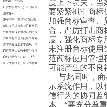
度上下功夫，当好
·
商标保护小常识
·
经营独创商标，打造国际品
要紧紧抓牢商标
·
温馨提示
加强商标审查、
·
济宁雨辰：商标“带有欺骗
·
新法实施以来商标注册常见
合，严厉打击商
·
注册商标成为通用名称的无
度，强化商标专
·
注册商标未使用的风险与对
·
济宁商标注册济宁雨辰：如
未注册商标使用
·
商标注册人如何申请补发变
范商标使用管理
·
商标的特征与功能 （济宁
·
济宁商标注册，济宁商标查
可能产生的不良
与此同时，商标
示系统作用，以
信行为的协同监
本。“要充分尊