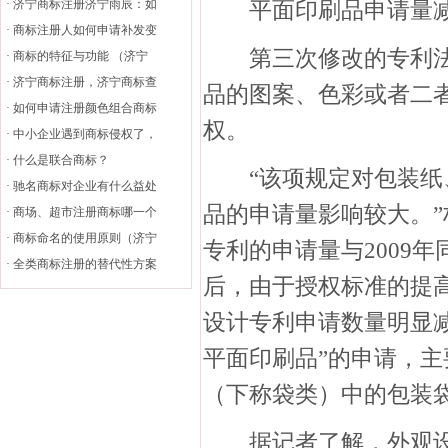
·
济宁商标注册济宁雨辰：如
平面印刷品申请量减
·
商标注册人如何申请补发变
第三次修改的专利法第
·
商标的特征与功能 （济宁
·
济宁商标注册，济宁商标查
品的图案、色彩或者二
·
如何申请注册颜色组合商标
权。
·
中小企业遇到商标侵权了，
·
什么是联合商标？
“该项规定对包装纸、
·
驰名商标对企业有什么益处
品的申请量影响较大。”
·
商场、超市注册商标哪一个
·
商标命名的使用原则（济宁
专利的申请量与2009
·
全类商标注册的替代性方案
后，由于授权标准的提
设计专利申请数量明显
平面印刷品”的申请，主要
（下称袋类）中的包装袋
据记者了解，外观设计专