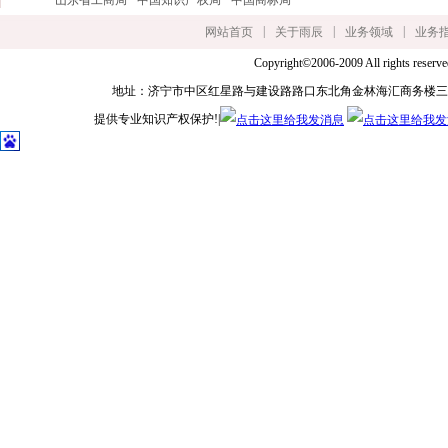
山东省工商局
中国知识产权局
中国商标局
|
|
|
网站首页
关于雨辰
业务领域
业务
Copyright©2006-2009 All ri
地址：济宁市中区红星路与建设路路口东北角金林海汇商务楼三楼 手机：135627
提供专业知识产权保护!|