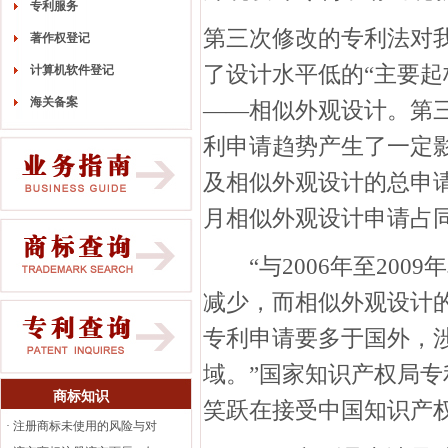
专利服务
第三次修改的专利法对
著作权登记
了设计水平低的“主要起
计算机软件登记
海关备案
——相似外观设计。第
利申请趋势产生了一定影响
及相似外观设计的总申请量
月相似外观设计申请占同
“与2006年至200
减少，而相似外观设计
专利申请要多于国外，
域。”国家知识产权局
商标知识
笑跃在接受中国知识产
·
注册商标未使用的风险与对